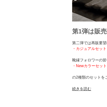
第1弾は販
第二弾では再販要望
・カジュアルセット
靴縁フォロワーの皆
・Newカラーセッ
の2種類のセットを
“靴
続きを読む
縁
コ
ラ