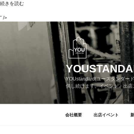
“足
続きを読む
先
が
" />
寒
コ
く
ン
て
テ
し
ン
ょ
ツ
う
へ
YOUSTANDA
が
ス
な
キ
YOUstandard(ユース
い
ッ
供し続けます。イベント・出店
あ
プ
な
た
に
会社概要
出店イベント
贈
り
た