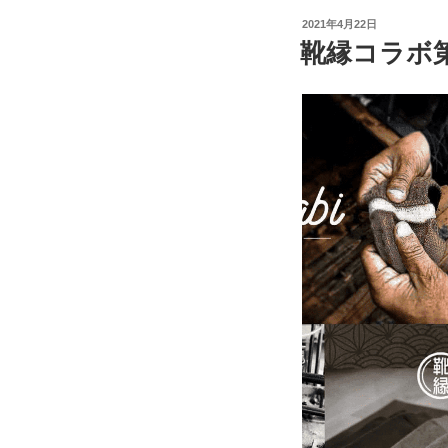
く
た
投
2021年4月22日
冬
か
稿
靴縁コラボ
日:
は
い
暖
靴
か
下！”
く
の
快
適
温
度
を
保
つ
高
機
能
靴
下”
の