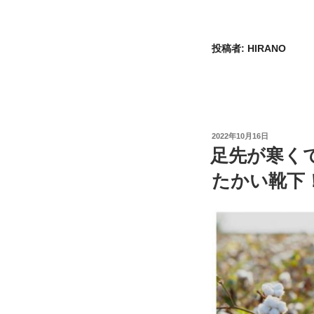
い、
と
に
投稿者:
HIRANO
か
く
あ
っ
た
投
2022年10月16日
か
稿
足先が寒く
日:
い
たかい靴下
靴
下！”
の