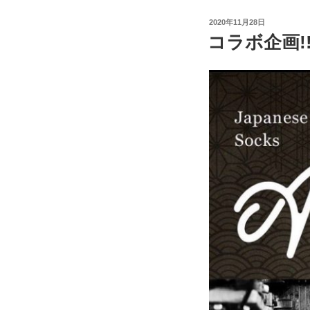
ボ
投
2020年11月28日
第
稿
コラボ企画!!
日:
二
弾
決
定！！”
の