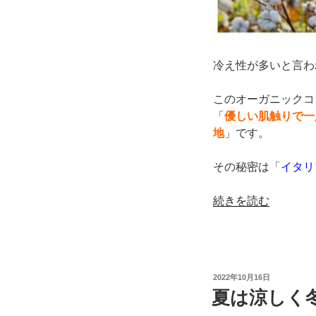
冷え性が多いと言わ
このオーガニックコ
「
優しい肌触りで一
地
」です。
その秘密は「
イタリ
“足
続きを読む
先
が
寒
く
投
2022年10月16日
て
稿
夏は涼しく
日:
し