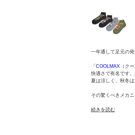
ょ
う
が
な
い
あ
な
た
一年通して足元の発
に
贈
「
COOLMAX
（クー
り
快適さで有名です。
た
夏は涼しく、秋冬は
い、
と
その驚くべきメカニ
に
“夏
か
続きを読む
は
く
涼
あ
し
っ