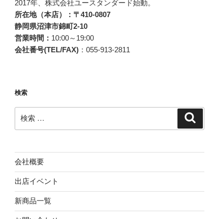
2017年、株式会社ユースタンダード始動。
ョ
所在地（本店）：〒410-0807
ン
静岡県沼津市錦町2-10
営業時間：
10:00～19:00
会社番号(TEL/FAX)
：055-913-2811
検索
検
検
索
索:
会社概要
出店イベント
新商品一覧