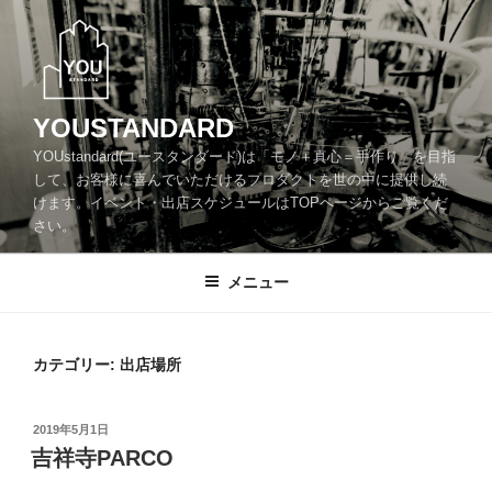
コ
ン
テ
ン
ツ
YOUSTANDARD
へ
YOUstandard(ユースタンダード)は「モノ＋真心＝手作り」を目指
ス
して、お客様に喜んでいただけるプロダクトを世の中に提供し続
キ
けます。イベント・出店スケジュールはTOPページからご覧くだ
ッ
さい。
プ
メニュー
カテゴリー:
出店場所
投
2019年5月1日
稿
吉祥寺PARCO
日: