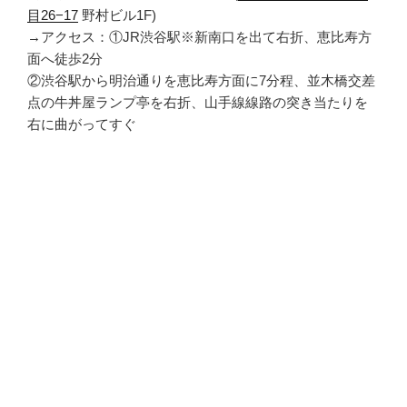
目26−17
野村ビル1F)
→アクセス：①JR渋谷駅※新南口を出て右折、恵比寿方
面へ徒歩2分
②渋谷駅から明治通りを恵比寿方面に7分程、並木橋交差
点の牛丼屋ランプ亭を右折、山手線線路の突き当たりを
右に曲がってすぐ