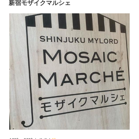
稿
新宿モザイクマルシェ
日: