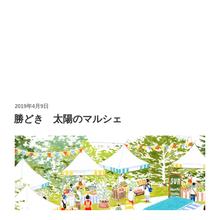
投
2019年4月9日
稿
勝どき 太陽のマルシェ
日: