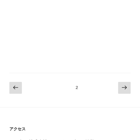
投
前
次
ページ
2
の
の
稿
ペ
ペ
ナ
ー
ー
ビ
ジ
ジ
ゲ
ー
アクセス
シ