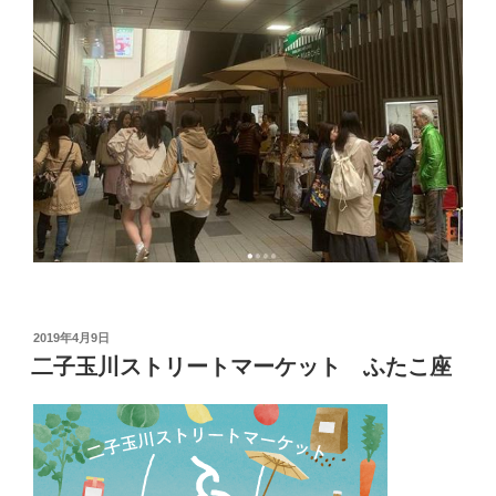
投
2019年4月9日
稿
二子玉川ストリートマーケット ふたこ座
日: