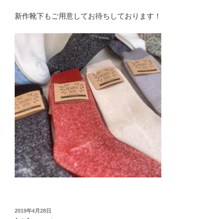
新作靴下もご用意してお待ちしております！
投
2019年4月28日