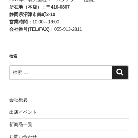
ョ
所在地（本店）：〒410-0807
新
ン
静岡県沼津市錦町2-10
作
営業時間：
10:00～19:00
登
会社番号(TEL/FAX)
：055-913-2811
場！
育
て
る
検索
靴
下
検
検
（GROW
索
索:
SOCKS
グ
ロ
会社概要
ー
ソ
出店イベント
ッ
新商品一覧
ク
ス
お問い合わせ