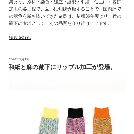
集まり、原料・染色・編立・縫製・刺繍・仕上げ・装飾
加工の各工程で、互いに切磋琢磨することで、国内外で
の競争を勝ち抜いてきた奈良は、昭和36年度より一番の
靴下の産地として、その品質を守り続けています。
“夏
続きを読む
は
涼
し
投
2024年3月19日
稿
く、
和紙と麻の靴下にリップル加工が登場。
日:
冬
は
暖
か
い
A
Hope
Hemp”
の