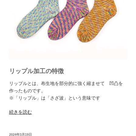
リップル加工の特徴
リップルとは、布生地を部分的に強く縮ませて 凹凸を
作ったものです。
※「リップル」は「さざ波」という意味です
“和
続きを読む
紙
と
麻
投
2024年3月19日