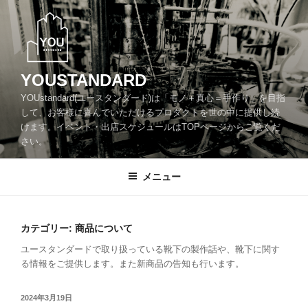
コ
ン
テ
ン
ツ
YOUSTANDARD
へ
YOUstandard(ユースタンダード)は「モノ＋真心＝手作り」を目指
ス
して、お客様に喜んでいただけるプロダクトを世の中に提供し続
キ
けます。イベント・出店スケジュールはTOPページからご覧くだ
ッ
さい。
プ
メニュー
カテゴリー:
商品について
ユースタンダードで取り扱っている靴下の製作話や、靴下に関す
る情報をご提供します。また新商品の告知も行います。
投
2024年3月19日