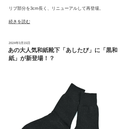
リブ部分を3cm長く、リニューアルして再登場。
“和
続きを読む
紙
と
麻
投
2024年3月15日
稿
の
あの大人気和紙靴下「あしたび」に「黒和
日:
靴
紙」が新登場！？
下
に
超
ロ
ン
グ
丈
が
登
場。”