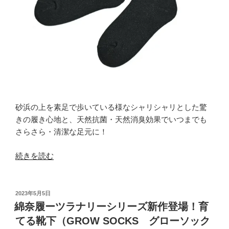
の
砂浜の上を素足で歩いている様なシャリシャリとした驚
きの履き心地と、天然抗菌・天然消臭効果でいつまでも
さらさら・清潔な足元に！
“あ
続きを読む
の
大
人
投
2023年5月5日
稿
気
綿奈履ーツラナリーシリーズ新作登場！育
日:
和
てる靴下（GROW SOCKS グローソック
紙