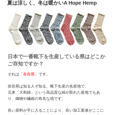
稿
夏は涼しく、冬は暖かいA Hope Hemp
日:
日本で一番靴下を生産している県はどこか
ご存知ですか？
それは
「奈良県」
です。
奈良県は知る人ぞ知る、靴下生産の名産地で、
元来「大和綿」という高品質な綿が取れた産地でもあ
り、織物や繊維の有名な地です。
良い原料が手に入ることにより、良い加工業者がここに