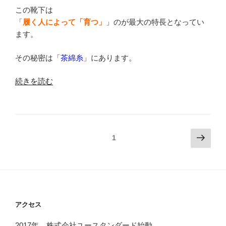
この靴下は
「
履く人によって「育つ」
」のが最大の特長となってい
ます。
その秘密は「
茶綿糸
」にあります。
“綿
続きを読む
奈
履
ー
ツ
投
次
ページ
1
ラ
の
稿
ナ
ペ
ナ
リ
ー
ビ
ー
ジ
シ
ゲ
リ
ー
アクセス
ー
シ
2017年、株式会社ユースタンダード始動。
ズ