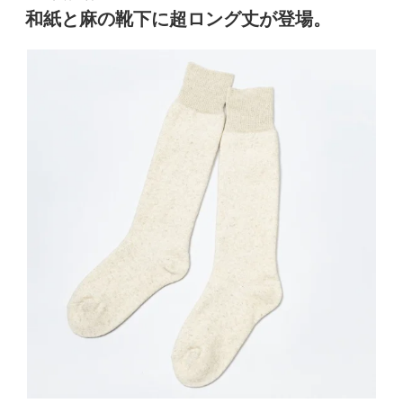
稿
の
和紙と麻の靴下に超ロング丈が登場。
日:
靴
下
に
リ
ッ
プ
ル
加
工
が
登
場。”
の