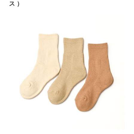
ス ）
靴
下
「あ
し
た
び」
に
「黒
和
紙」
が
新
登
場！？”
の