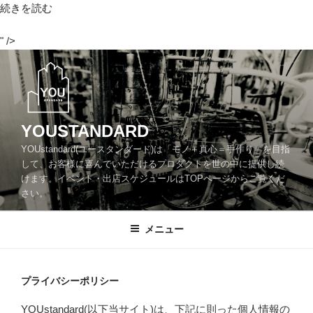
“プ
続きを読む
ラ
" />
イ
コ
バ
ン
シ
テ
ー
ン
ポ
ツ
リ
YOUSTANDARD
へ
シ
YOUstandard(ユースタンダード)は「モノ＋真心＝手作り」を目指
ス
ー”
して、お客様に喜んでいただけるプロダクトを世の中に提供し続
キ
の
けます。イベント・出店スケジュールはTOPページからご覧くだ
ッ
さい。
プ
メニュー
プライバシーポリシー
YOUstandard(以下当サイト)は、下記に則った個人情報の