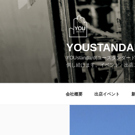
コ
ン
テ
ン
ツ
へ
YOUSTANDA
ス
キ
YOUstandard(ユース
ッ
供し続けます。イベント・出店
プ
会社概要
出店イベント