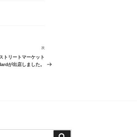
次
次
の
末ストリートマーケット
投
dardが出店しました。
稿
検