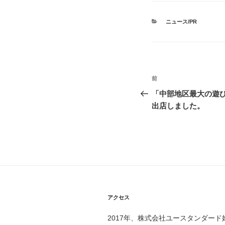
カ
ニュース/PR
テ
ゴ
リ
ー
投
過
前
稿
去
「中部地区最大の遊びの祭
の
出店しました。
ナ
投
ビ
稿
ゲ
ー
シ
ョ
アクセス
ン
2017年、株式会社ユースタンダード