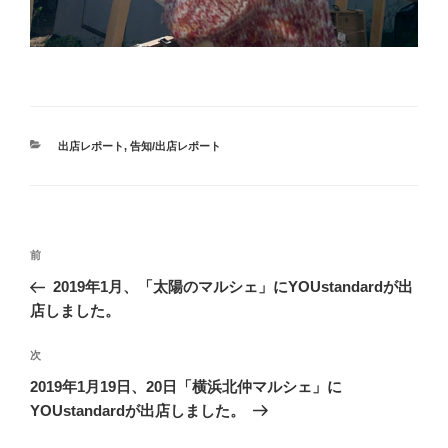
カ
出店レポート
,
告知/出店レポート
テ
ゴ
リ
ー
投
過
前
稿
去
2019年1月、「太陽のマルシェ」にYOUstandardが出
ナ
の
店しました。
ビ
投
稿
ゲ
次
次
の
ー
2019年1月19日、20日「横浜北仲マルシェ」に
投
シ
YOUstandardが出店しました。
稿
ョ