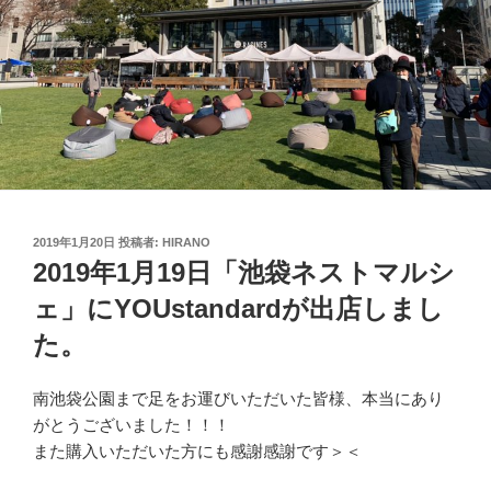
投
2019年1月20日
投稿者:
HIRANO
稿
2019年1月19日「池袋ネストマルシ
日:
ェ」にYOUstandardが出店しまし
た。
南池袋公園まで足をお運びいただいた皆様、本当にあり
がとうございました！！！
また購入いただいた方にも感謝感謝です＞＜