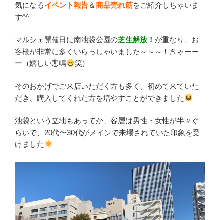
気になる
イベント報告
＆
商品売れ筋
をご紹介しちゃいま
す^^
マルシェ開催日に南池袋公園の
芝生解放！
が重なり、お
客様が非常に多くいらっしゃいました～～～！きゃーー
ー（嬉しい悲鳴
笑）
そのおかげでご来店いただく方も多く、初めて来ていた
だき、購入してくれた方を増やすことができました
池袋という立地もあってか、客層は男性・女性が半々ぐ
らいで、20代〜30代がメインで来場されていた印象を受
けました