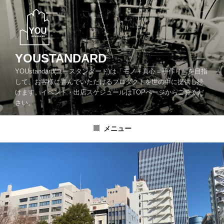
コ
ン
テ
ン
ツ
YOUSTANDARD
へ
YOUstandard(ユースタンダード)は「モノ＋真心＝手作り」を目指
ス
して、お客様に喜んでいただけるプロダクトを世の中に提供し続
キ
けます。イベント・出店スケジュールはTOPページからご覧くだ
ッ
さい。
プ
メニュー