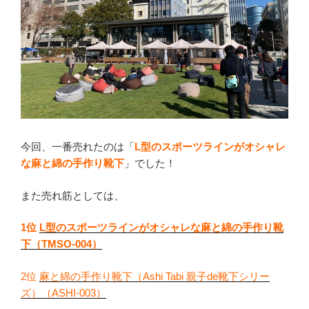
今回、一番売れたのは「
L型のスポーツラインがオシャレ
な
麻と綿の手作り靴下
」でした！
また売れ筋としては、
1位
L型のスポーツラインがオシャレな麻と綿の手作り靴
下（TMSO-004）
2位
麻と綿の手作り靴下（Ashi Tabi 親子de靴下シリー
ズ）（ASHI-003）