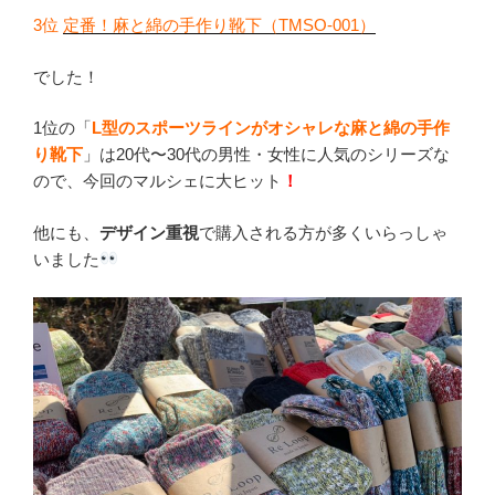
3位
定番！麻と綿の手作り靴下（TMSO-001）
でした！
1位の「
L型のスポーツラインがオシャレな
麻と綿の手作
り靴下
」は20代〜30代の男性・女性に人気のシリーズな
ので、今回のマルシェに大ヒット
！
他にも、
デザイン重視
で購入される方が多くいらっしゃ
いました