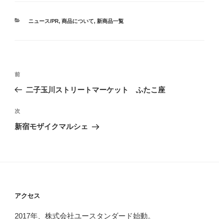
カ
ニュース/PR
,
商品について
,
新商品一覧
テ
ゴ
リ
ー
投
過
前
稿
去
二子玉川ストリートマーケット ふたこ座
ナ
の
ビ
投
次
次
稿
ゲ
の
新宿モザイクマルシェ
投
ー
稿
シ
ョ
ン
アクセス
2017年、株式会社ユースタンダード始動。