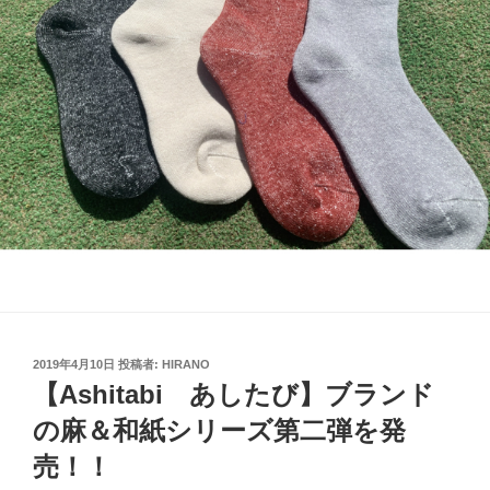
投
2019年4月10日
投稿者:
HIRANO
稿
【Ashitabi あしたび】ブランド
日:
の麻＆和紙シリーズ第二弾を発
売！！