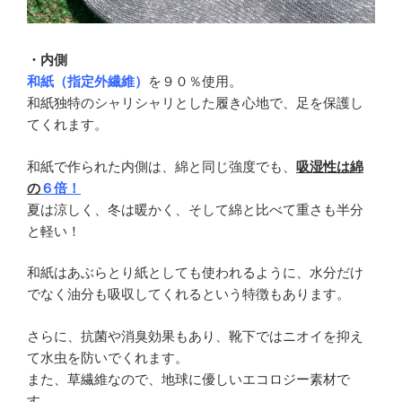
・内側
和紙（指定外繊維）
を９０％使用。
和紙独特のシャリシャリとした履き心地で、足を保護し
てくれます。
和紙で作られた内側は、綿と同じ強度でも、
吸湿性は綿
の
６倍！
夏は涼しく、冬は暖かく、そして綿と比べて重さも半分
と軽い！
和紙はあぶらとり紙としても使われるように、水分だけ
でなく油分も吸収してくれるという特徴もあります。
さらに、抗菌や消臭効果もあり、靴下ではニオイを抑え
て水虫を防いでくれます。
また、草繊維なので、地球に優しいエコロジー素材で
す。