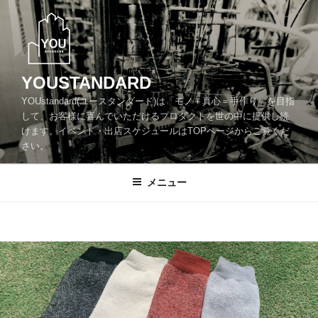
コ
ン
テ
ン
ツ
YOUSTANDARD
へ
YOUstandard(ユースタンダード)は「モノ＋真心＝手作り」を目指
ス
して、お客様に喜んでいただけるプロダクトを世の中に提供し続
キ
けます。イベント・出店スケジュールはTOPページからご覧くだ
ッ
さい。
プ
メニュー