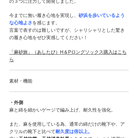
の３つに注力して開発しました。
今までに無い履き心地を実現し、
砂浜を歩いているよう
な心地よさ
を感じます。
言葉で表すのは難しいですが、シャリシャリとした驚き
の履き心地をぜひ実感してください！
「麻砂旅」（あしたび）H＆Pロングソックス購入はこち
ら
素材・機能
・外側
麻と綿を細かいゲージで編み上げ、耐久性を強化。
また、麻を使用している為、通常の綿だけの靴下や、ア
クリルの靴下と比べて
耐久度は倍以上。