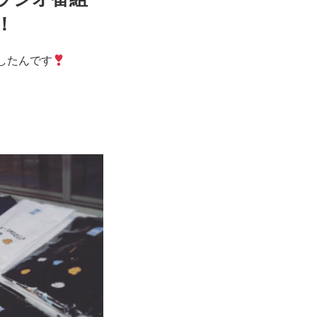
！
したんです