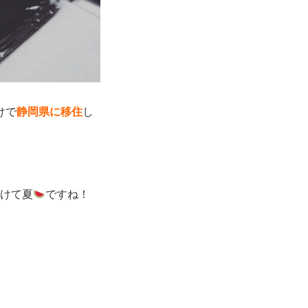
けで
静岡県に移住
し
明けて夏
ですね！