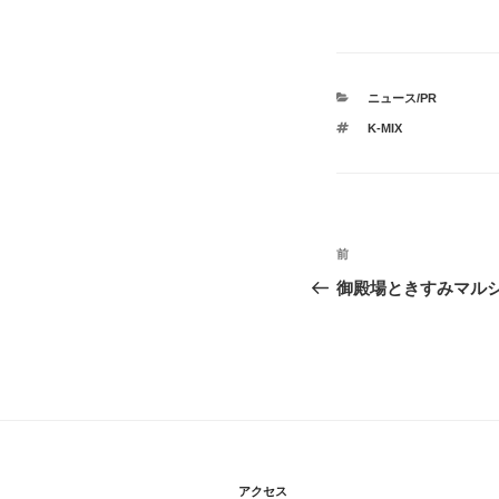
カ
ニュース/PR
テ
タ
K-MIX
ゴ
グ
リ
ー
投
過
前
稿
去
御殿場ときすみマル
の
ナ
投
ビ
稿
ゲ
ー
シ
アクセス