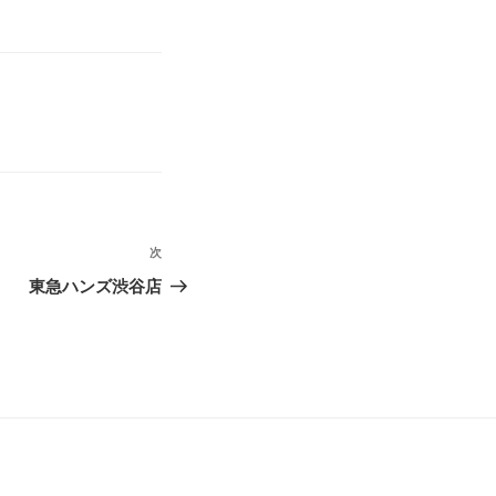
次
次
の
東急ハンズ渋谷店
投
稿