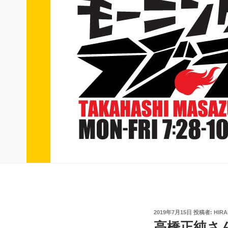
投
2019年7月15日
投稿者:
HIR
稿
高橋正純さ
日: