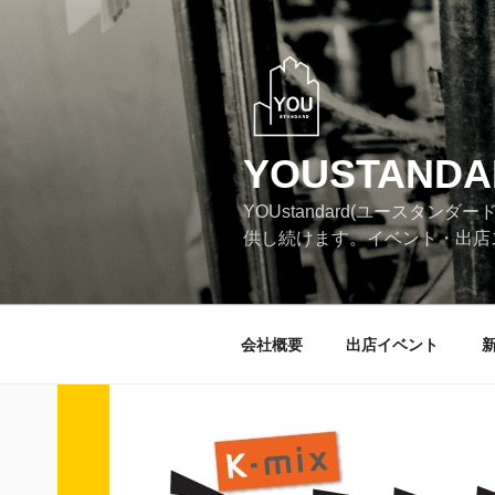
コ
ン
テ
ン
ツ
へ
YOUSTANDA
ス
キ
YOUstandard(ユース
ッ
供し続けます。イベント・出店
プ
会社概要
出店イベント