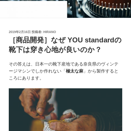
投
2019年2月16日
投稿者:
HIRANO
稿
［商品開発］なぜ YOU standardの
日:
靴下は穿き心地が良いのか？
その答えは、日本一の靴下産地である奈良県のヴィンテ
ージマシンでしか作れない「
極太な麻
」から製作すると
ころにあります。