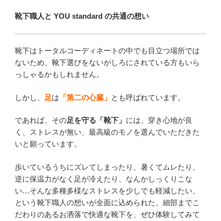
靴下職人と YOU standard の共通の想い
靴下はトータルコーディネートの中でも目立つ場所では
ないため、靴下選びをないがしろにされている方もいら
っしゃるかもしれません。
しかし、
足
は
「第二の心臓」
とも呼ばれています。
であれば、その
足を守る「靴下」
には、穿き心地が良
く、ストレスが無い、最高級のモノを選んでいただきた
いと願っています。
歩いているうちにズレてしまったり、暑くてムレたり、
逆に保温力がなく足が冷えたり、なんかしっくりこな
い…そんな多種多様なストレスを少しでも軽減したい、
という靴下職人の想いが全面に込められた、細部までこ
だわりのあるお洒落で快適な靴下を、ぜひ体験してみて