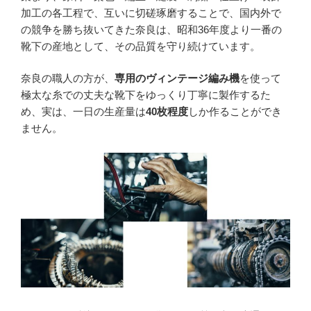
加工の各工程で、互いに切磋琢磨することで、国内外で
の競争を勝ち抜いてきた奈良は、昭和36年度より一番の
靴下の産地として、その品質を守り続けています。
奈良の職人の方が、
専用のヴィンテージ編み機
を使って
極太な糸での丈夫な靴下をゆっくり丁寧に製作するた
め、実は、一日の生産量は
40枚程度
しか作ることができ
ません。