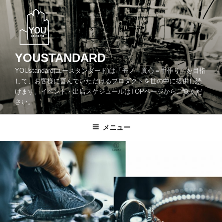
コ
ン
テ
ン
ツ
YOUSTANDARD
へ
YOUstandard(ユースタンダード)は「モノ＋真心＝手作り」を目指
ス
して、お客様に喜んでいただけるプロダクトを世の中に提供し続
キ
けます。イベント・出店スケジュールはTOPページからご覧くだ
ッ
さい。
プ
メニュー