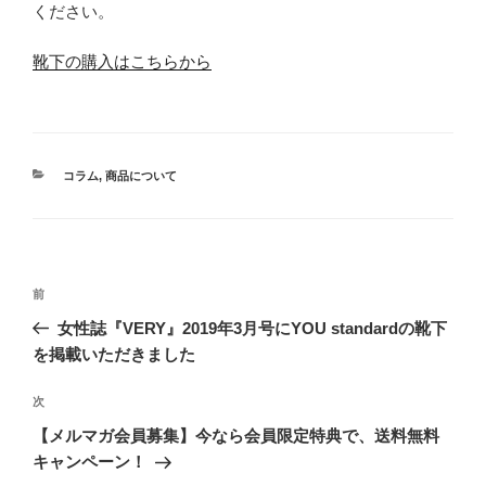
ください。
靴下の購入はこちらから
カ
コラム
,
商品について
テ
ゴ
リ
ー
投
過
前
稿
去
女性誌『VERY』2019年3月号にYOU standardの靴下
ナ
の
を掲載いただきました
ビ
投
稿
ゲ
次
次
の
ー
【メルマガ会員募集】今なら会員限定特典で、送料無料
投
シ
キャンペーン！
稿