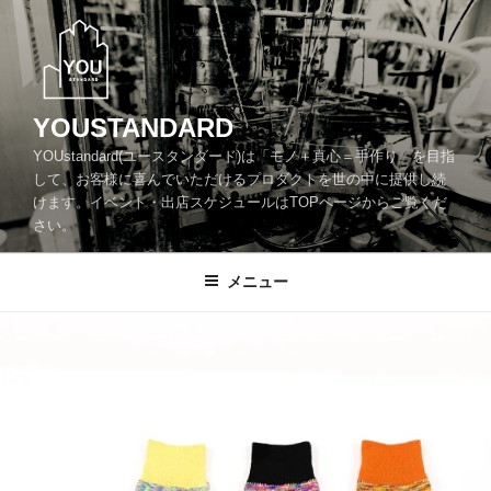
コ
ン
テ
ン
ツ
YOUSTANDARD
へ
YOUstandard(ユースタンダード)は「モノ＋真心＝手作り」を目指
ス
して、お客様に喜んでいただけるプロダクトを世の中に提供し続
キ
けます。イベント・出店スケジュールはTOPページからご覧くだ
ッ
さい。
プ
メニュー