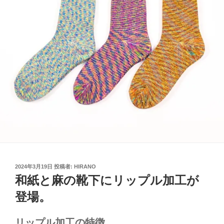
投
2024年3月19日
投稿者:
HIRANO
稿
和紙と麻の靴下にリップル加工が
日:
登場。
リップル加工の特徴