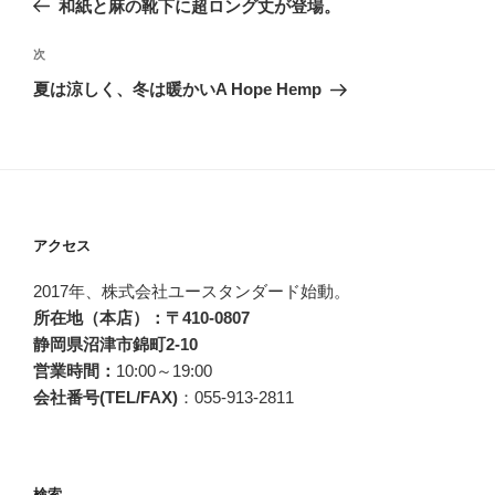
和紙と麻の靴下に超ロング丈が登場。
ナ
の
ビ
投
次
次
稿
ゲ
の
夏は涼しく、冬は暖かいA Hope Hemp
投
ー
稿
シ
ョ
ン
アクセス
2017年、株式会社ユースタンダード始動。
所在地（本店）：〒410-0807
静岡県沼津市錦町2-10
営業時間：
10:00～19:00
会社番号(TEL/FAX)
：055-913-2811
検索