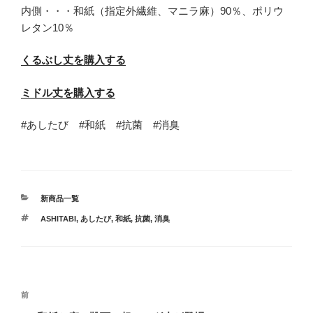
内側・・・和紙（指定外繊維、マニラ麻）90％、ポリウ
レタン10％
くるぶし丈を購入する
ミドル丈を購入する
#あしたび #和紙 #抗菌 #消臭
カ
新商品一覧
テ
タ
ASHITABI
,
あしたび
,
和紙
,
抗菌
,
消臭
ゴ
グ
リ
ー
投
過
前
稿
去