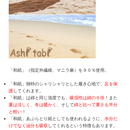
「和紙」（指定外繊維、マニラ麻）を９０％使用。
「和紙」独特のシャリシャリとした履き心地で、
足を保
護
してくれます。
「和紙」は綿と同じ強度でも、
吸湿性は綿の６倍
！また
夏は涼しく、冬は暖かく
、そして
綿と比べて重さも半分
と軽い
！
「和紙」あぶらとり紙としても使われるように、
水分だ
けでなく油分も吸収
してくれるという特徴もあります。