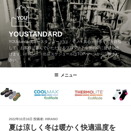
コ
ン
テ
ン
ツ
YOUSTANDARD
へ
YOUstandard(ユースタンダード)は「モノ＋真心＝手作り」を目指
ス
して、お客様に喜んでいただけるプロダクトを世の中に提供し続
キ
けます。イベント・出店スケジュールはTOPページからご覧くだ
ッ
さい。
プ
メニュー
投
2022年10月16日
投稿者:
HIRANO
稿
夏は涼しく冬は暖かく快適温度を
日: