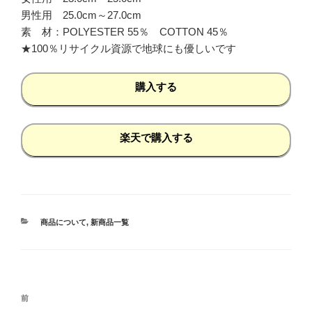
男性用 25.0cm～27.0cm
素 材：POLYESTER 55％ COTTON 45％
★100％リサイクル資源で地球にも優しいです
購入する
楽天で購入する
カ
商品について
,
新商品一覧
テ
ゴ
リ
ー
投
過
前
稿