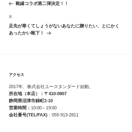
去
靴縁コラボ第二弾決定！！
ナ
の
ビ
投
次
次
稿
ゲ
の
足先が寒くてしょうがないあなたに贈りたい、とにかく
投
ー
あったかい靴下！
稿
シ
ョ
ン
アクセス
2017年、株式会社ユースタンダード始動。
所在地（本店）：〒410-0807
静岡県沼津市錦町2-10
営業時間：
10:00～19:00
会社番号(TEL/FAX)
：055-913-2811